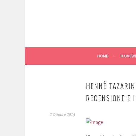
Vai
al
contenuto
SCIENTIFIC SKINCARE
ILOVEREMUNNI
HOME
ILOVEW
HENNÈ TAZARIN
RECENSIONE E I
2 Ottobre 2014