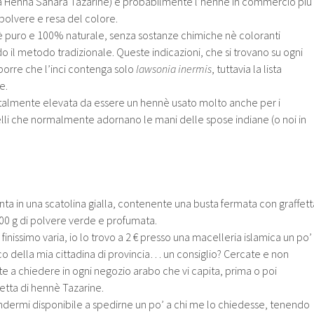
ltà Henna Sahara Tazarine) è probabilmente l’hennè in commercio più
polvere e resa del colore.
ennè puro e 100% naturale, senza sostanze chimiche nè coloranti
do il metodo tradizionale.
Queste indicazioni, che si trovano su ogni
porre che l’inci contenga solo
lawsonia inermis
, tuttavia la lista
e.
è talmente elevata da essere un hennè usato molto anche per i
lli che normalmente adornano le mani delle spose indiane (o noi in
nta in una scatolina gialla, contenente una busta fermata con graffett
00 g di polvere verde e profumata.
finissimo varia, io lo trovo a 2 € presso una macelleria islamica un po’
co della mia cittadina di provincia… un consiglio? Cercate e non
e a chiedere in ogni negozio arabo che vi capita, prima o poi
letta di hennè Tazarine.
ermi disponibile a spedirne un po’ a chi me lo chiedesse, tenendo