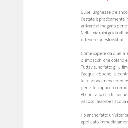
Sulle lunghezze c’è ancor
l’estate è praticamente i
arrivare al mogano perfe
Nella mia mini guida all’
ottenere questi risultati!
Come sapete da quella rubr
di impacchi che colano e
Tuttavia, ho fatto gli ul
l’acqua: ebbene, al contr
lo rendono meno cremoso
perfetto impacco cremoso
Al contrario di altri henn
viscoso, assorbe l’acqua 
Ho anche fatto un’ulterior
applicato immediatamente