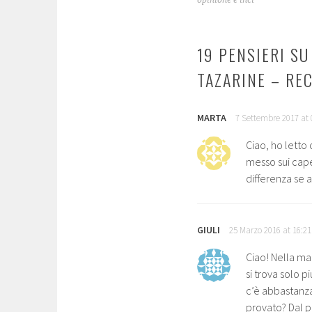
19 PENSIERI SU
TAZARINE – REC
MARTA
7 Settembre 2017 at 
Ciao, ho letto
messo sui capel
differenza se a
GIULI
25 Marzo 2016 at 16:21
Ciao! Nella ma
si trova solo p
c’è abbastanza
provato? Dal pu