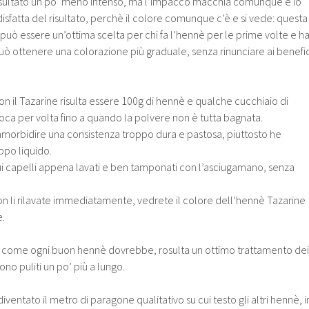
risultato un po’ meno intenso, ma l’impacco macchia comunque e io
fatta del risultato, perchè il colore comunque c’è e si vede: questa
può essere un’ottima scelta per chi fa l’hennè per le prime volte e h
 può ottenere una colorazione più graduale, senza rinunciare ai benefic
on il Tazarine risulta essere 100g di hennè e qualche cucchiaio di
a per volta fino a quando la polvere non è tutta bagnata.
orbidire una consistenza troppo dura e pastosa, piuttosto he
ppo liquido.
ui capelli appena lavati e ben tamponati con l’asciugamano, senza
 non li rilavate immediatamente, vedrete il colore dell’hennè Tazarine
e.
ne, come ogni buon hennè dovrebbe, rosulta un ottimo trattamento dei
ono puliti un po’ più a lungo.
è diventato il metro di paragone qualitativo su cui testo gli altri hennè, i