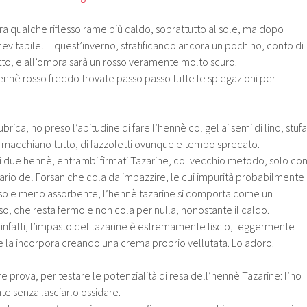
a qualche riflesso rame più caldo, soprattutto al sole, ma dopo
nevitabile… quest’inverno, stratificando ancora un pochino, conto di
tto, e all’ombra sarà un rosso veramente molto scuro.
hennè rosso freddo trovate passo passo tutte le spiegazioni per
ica, ho preso l’abitudine di fare l’hennè col gel ai semi di lino, stufa
 macchiano tutto, di fazzoletti ovunque e tempo sprecato.
timi due hennè, entrambi firmati Tazarine, col vecchio metodo, solo co
ario del Forsan che cola da impazzire, le cui impurità probabilmente
 e meno assorbente, l’hennè tazarine si comporta come un
, che resta fermo e non cola per nulla, nonostante il caldo.
è infatti, l’impasto del tazarine è estremamente liscio, leggermente
e la incorpora creando una crema proprio vellutata. Lo adoro.
e prova, per testare le potenzialità di resa dell’hennè Tazarine: l’ho
 senza lasciarlo ossidare.