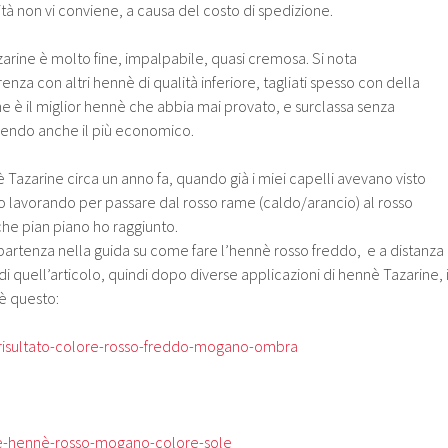
ità non vi conviene, a causa del costo di spedizione.
arine è molto fine, impalpabile, quasi cremosa. Si nota
nza con altri hennè di qualità inferiore, tagliati spesso con della
ne è il miglior hennè che abbia mai provato, e surclassa senza
sendo anche il più economico.
è Tazarine circa un anno fa, quando già i miei capelli avevano visto
o lavorando per passare dal rosso rame (caldo/arancio) al rosso
he pian piano ho raggiunto.
partenza nella guida su come fare l’hennè rosso freddo, e a distanza
 di quell’articolo, quindi dopo diverse applicazioni di hennè Tazarine, i
 è questo: