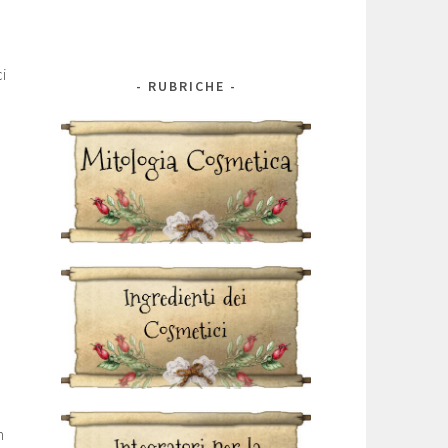
a
i
RUBRICHE
n