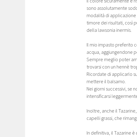
Il colore sicuramente è 
sono assolutamente soddis
modalità di applicazione 
timore dei risultati, così
della lawsonia inermis.
Il mio impasto preferito c
acqua, aggiungendone poc
Sempre meglio poter amm
trovarsi con un hennè tro
Ricordate di applicarlo s
mettere il balsamo.
Nei giorni successivi, se
intensificarsi leggerment
Inoltre, anche il Tazari
capelli grassi, che rimang
In definitiva, il Tazarine 