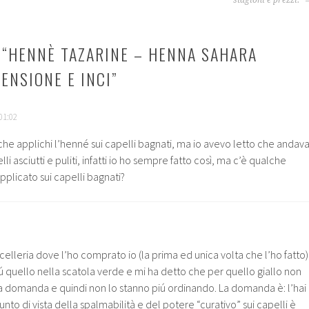
 “
HENNÈ TAZARINE – HENNA SAHARA
ENSIONE E INCI
”
01:02
 che applichi l’henné sui capelli bagnati, ma io avevo letto che andav
li asciutti e puliti, infatti io ho sempre fatto così, ma c’è qualche
pplicato sui capelli bagnati?
celleria dove l’ho comprato io (la prima ed unica volta che l’ho fatto)
iú quello nella scatola verde e mi ha detto che per quello giallo non
 domanda e quindi non lo stanno piú ordinando. La domanda è: l’hai
nto di vista della spalmabilità e del potere “curativo” sui capelli è