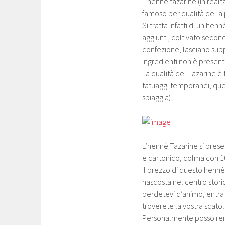
L’hennè tazarine (in rea
famoso per qualità della 
Si tratta infatti di un h
aggiunti, coltivato secon
confezione, lasciano sup
ingredienti non è present
La qualità del Tazarine 
tatuaggi temporanei, que
spiaggia).
L’hennè Tazarine si prese
e cartonico, colma con 1
Il prezzo di questo hennè 
nascosta nel centro stori
perdetevi d’animo, entrat
troverete la vostra scato
Personalmente posso rend