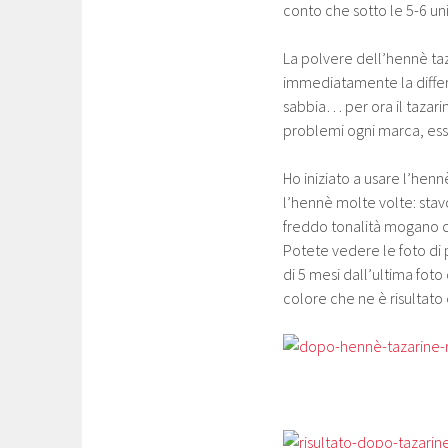
conto che sotto le 5-6 un
La polvere dell’hennè taz
immediatamente la differe
sabbia… per ora il tazari
problemi ogni marca, es
Ho iniziato a usare l’henn
l’hennè molte volte: stav
freddo tonalità mogano c
Potete vedere le foto di 
di 5 mesi dall’ultima foto
colore che ne è risultato