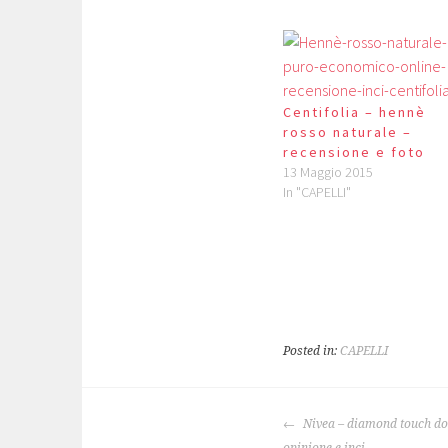
Centifolia – hennè
rosso naturale –
recensione e foto
13 Maggio 2015
In "CAPELLI"
Posted in:
CAPELLI
NAVIGAZIONE
Nivea – diamond touch do
ARTICOLO
opinione e inci