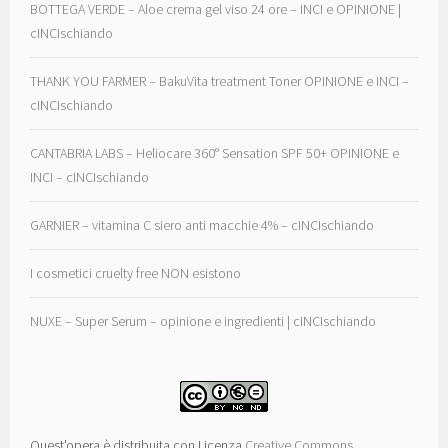
BOTTEGA VERDE – Aloe crema gel viso 24 ore – INCI e OPINIONE |
cINCIschiando
THANK YOU FARMER – BakuVita treatment Toner OPINIONE e INCI –
cINCIschiando
CANTABRIA LABS – Heliocare 360° Sensation SPF 50+ OPINIONE e
INCI – cINCIschiando
GARNIER – vitamina C siero anti macchie 4% – cINCIschiando
I cosmetici cruelty free NON esistono
NUXE – Super Serum – opinione e ingredienti | cINCIschiando
Quest'opera è distribuita con Licenza
Creative Commons