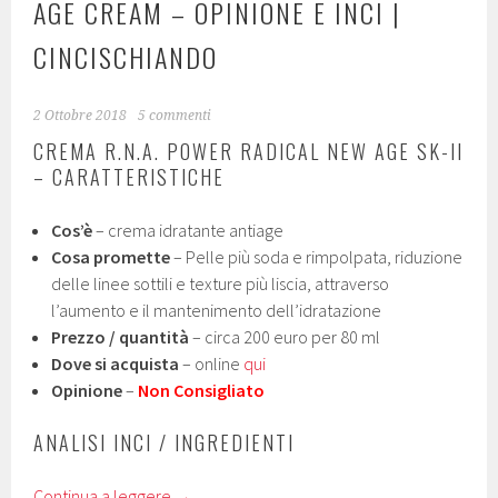
AGE CREAM – OPINIONE E INCI |
CINCISCHIANDO
2 Ottobre 2018
5 commenti
CREMA R.N.A. POWER RADICAL NEW AGE SK-II
– CARATTERISTICHE
Cos’è
– crema idratante antiage
Cosa promette
– Pelle più soda e rimpolpata, riduzione
delle linee sottili e texture più liscia, attraverso
l’aumento e il mantenimento dell’idratazione
Prezzo / quantità
– circa 200 euro per 80 ml
Dove si acquista
– online
qui
Opinione
–
Non Consigliato
ANALISI INCI / INGREDIENTI
Continua a leggere
→