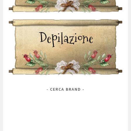
CERCA BRAND
Marca
Antos
Alchimia Natura
A 'Pieu
Alkemilla
Alma Briosa
Anthyllis
Antica Erboristeria
Avene
BioderM
Bioearth
Aurelia Probiotic Skincare
AVD
Belif
Bellavera
Benton
Bio's
Bottega Verde