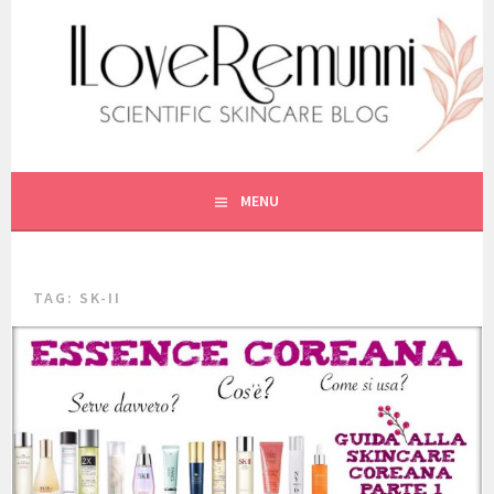
Vai
al
contenuto
SCIENTIFIC SKINCARE
ILOVEREMUNNI
MENU
TAG:
SK-II