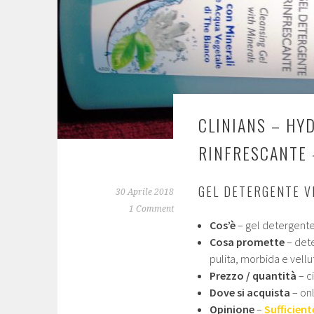
CLINIANS – HY
RINFRESCANTE 
GEL DETERGENTE V
30 Aprile 2018
1 Comment
Cos’è
– gel detergente 
Cosa promette
– dete
pulita, morbida e vellu
Prezzo / quantità
– c
Dove si acquista
– on
Opinione
–
Sufficient