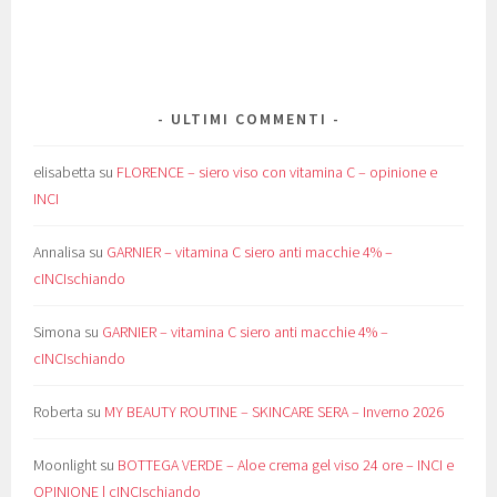
Progress
Viviverde Coop
Younique
Zaic 20
ULTIMI COMMENTI
elisabetta
su
FLORENCE – siero viso con vitamina C – opinione e
INCI
Annalisa
su
GARNIER – vitamina C siero anti macchie 4% –
cINCIschiando
Simona
su
GARNIER – vitamina C siero anti macchie 4% –
cINCIschiando
Roberta
su
MY BEAUTY ROUTINE – SKINCARE SERA – Inverno 2026
Moonlight
su
BOTTEGA VERDE – Aloe crema gel viso 24 ore – INCI e
OPINIONE | cINCIschiando