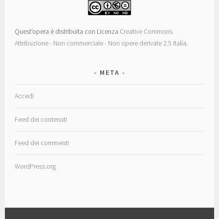
Quest'opera è distribuita con Licenza
Creative Commons
Attribuzione - Non commerciale - Non opere derivate 2.5 Italia
.
META
Accedi
Feed dei contenuti
Feed dei commenti
WordPress.org