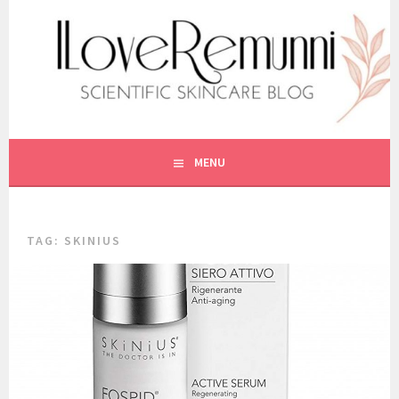
Vai
al
contenuto
SCIENTIFIC SKINCARE
ILOVEREMUNNI
MENU
TAG:
SKINIUS