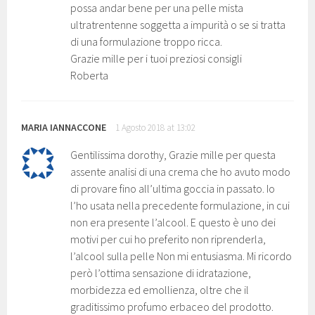
possa andar bene per una pelle mista
ultratrentenne soggetta a impurità o se si tratta
di una formulazione troppo ricca.
Grazie mille per i tuoi preziosi consigli
Roberta
MARIA IANNACCONE
1 Agosto 2018 at 13:02
Gentilissima dorothy, Grazie mille per questa
assente analisi di una crema che ho avuto modo
di provare fino all’ultima goccia in passato. Io
l’ho usata nella precedente formulazione, in cui
non era presente l’alcool. E questo è uno dei
motivi per cui ho preferito non riprenderla,
l’alcool sulla pelle Non mi entusiasma. Mi ricordo
però l’ottima sensazione di idratazione,
morbidezza ed emollienza, oltre che il
graditissimo profumo erbaceo del prodotto.