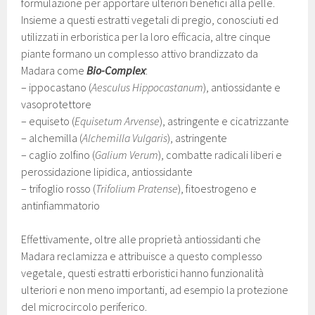
formulazione per apportare ulteriori benefici alla pelle.
Insieme a questi estratti vegetali di pregio, conosciuti ed
utilizzati in erboristica per la loro efficacia, altre cinque
piante formano un complesso attivo brandizzato da
Madara come
Bio-Complex
:
– ippocastano (
Aesculus Hippocastanum
), antiossidante e
vasoprotettore
– equiseto (
Equisetum Arvense
), astringente e cicatrizzante
– alchemilla (
Alchemilla Vulgaris
), astringente
– caglio zolfino (
Galium Verum
), combatte radicali liberi e
perossidazione lipidica, antiossidante
– trifoglio rosso (
Trifolium Pratense
), fitoestrogeno e
antinfiammatorio
Effettivamente, oltre alle proprietà antiossidanti che
Madara reclamizza e attribuisce a questo complesso
vegetale, questi estratti erboristici hanno funzionalità
ulteriori e non meno importanti, ad esempio la protezione
del microcircolo periferico.