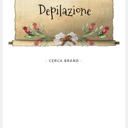
CERCA BRAND
Marca
Antos
Alchimia Natura
A 'Pieu
Alkemilla
Alma Briosa
Anthyllis
Antica Erboristeria
Avene
BioderM
Bioearth
Aurelia Probiotic Skincare
AVD
Belif
Bellavera
Benton
Bio's
Bottega Verde
Biofficina Toscana
Bionike
Bios Line
Canova
Bioré
Caudalie
Clarins
Clinians
Clinique
Comfort Zone
Cosrx
Chanel
Corpolibero
Dior
Couleur Caramel
Darphin
Dasinal
Daytox
Diego dalla Palma
DMC
Dott. Romaldini
Eterea
Etude
Dr. Alkaitis
Dr. Jart+
Elemis
Erboristeria Magentina
Essere
Estèe Lauder