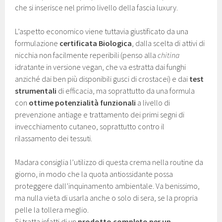
che si inserisce nel primo livello della fascia luxury.
L’aspetto economico viene tuttavia giustificato da una
formulazione
certificata Biologica
, dalla scelta di attivi di
nicchia non facilmente reperibili (penso alla
chitina
idratante in versione vegan, che va estratta dai funghi
anziché dai ben più disponibili gusci di crostacei) e dai
test
strumentali
di efficacia, ma soprattutto da una formula
con
ottime potenzialità funzionali
a livello di
prevenzione antiage e trattamento dei primi segni di
invecchiamento cutaneo, soprattutto contro il
rilassamento dei tessuti.
Madara consiglia l’utilizzo di questa crema nella routine da
giorno, in modo che la quota antiossidante possa
proteggere dall’inquinamento ambientale. Va benissimo,
ma nulla vieta di usarla anche o solo di sera, se la propria
pelle la tollera meglio.
Si tratta infatti di un
prodotto completo per un