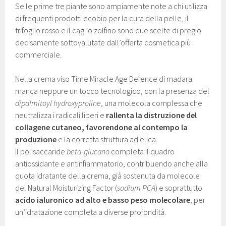
Se le prime tre piante sono ampiamente note a chi utilizza
di frequenti prodotti ecobio per la cura della pelle, il
trifoglio rosso e il caglio zolfino sono due scelte di pregio
decisamente sottovalutate dall’offerta cosmetica più
commerciale.
Nella crema viso Time Miracle Age Defence di madara
manca neppure un tocco tecnologico, con la presenza del
dipalmitoyl hydroxyproline
, una molecola complessa che
neutralizza i radicali liberi e
rallenta la distruzione del
collagene cutaneo, favorendone al contempo la
produzione
e la corretta struttura ad elica.
Il polisaccaride
beta-glucano
completa il quadro
antiossidante e antinfiammatorio, contribuendo anche alla
quota idratante della crema, già sostenuta da molecole
del Natural Moisturizing Factor (
sodium PCA
) e soprattutto
acido ialuronico ad alto e basso peso molecolare
, per
un’idratazione completa a diverse profondità.