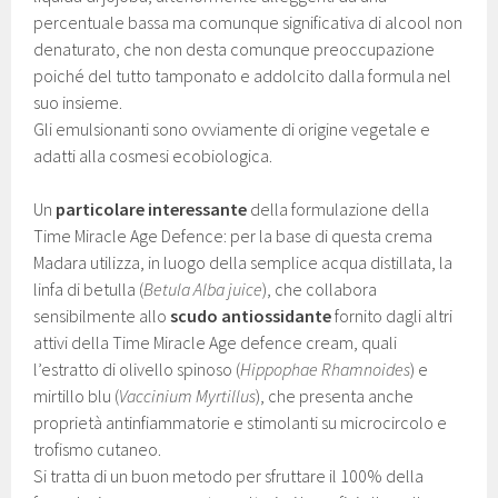
percentuale bassa ma comunque significativa di alcool non
denaturato, che non desta comunque preoccupazione
poiché del tutto tamponato e addolcito dalla formula nel
suo insieme.
Gli emulsionanti sono ovviamente di origine vegetale e
adatti alla cosmesi ecobiologica.
Un
particolare interessante
della formulazione della
Time Miracle Age Defence: per la base di questa crema
Madara utilizza, in luogo della semplice acqua distillata, la
linfa di betulla (
Betula Alba juice
), che collabora
sensibilmente allo
scudo antiossidante
fornito dagli altri
attivi della Time Miracle Age defence cream, quali
l’estratto di olivello spinoso (
Hippophae Rhamnoides
) e
mirtillo blu (
Vaccinium Myrtillus
), che presenta anche
proprietà antinfiammatorie e stimolanti su microcircolo e
trofismo cutaneo.
Si tratta di un buon metodo per sfruttare il 100% della