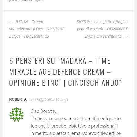
NAVIGAZIONE
HELAN – Crema
BIO’S Gel viso effetto lifting ai
ARTICOLO
volumizzante d’Oro – OPINIONE
peptidi vegetali – OPINIONE E
E INCI | cINCIschiando
INCI | cINCIschiando
6 PENSIERI SU “
MADARA – TIME
MIRACLE AGE DEFENCE CREAM –
OPINIONE E INCI | CINCISCHIANDO
”
ROBERTA
27 Maggio 2019 at 17:51
Ciao Dorothy,
Ti rinnovo come sempre i complimenti per le
tue analisi precise, obiettive e professionali!
In merito a questa crema, volevo chiederti se