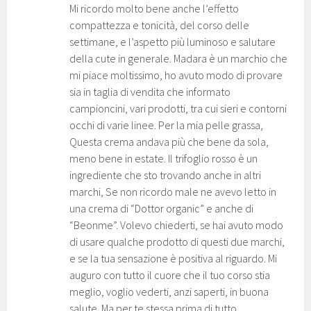
Mi ricordo molto bene anche l’effetto
compattezza e tonicità, del corso delle
settimane, e l’aspetto più luminoso e salutare
della cute in generale. Madara è un marchio che
mi piace moltissimo, ho avuto modo di provare
sia in taglia di vendita che informato
campioncini, vari prodotti, tra cui sieri e contorni
occhi di varie linee. Per la mia pelle grassa,
Questa crema andava più che bene da sola,
meno bene in estate. Il trifoglio rosso è un
ingrediente che sto trovando anche in altri
marchi, Se non ricordo male ne avevo letto in
una crema di “Dottor organic” e anche di
“Beonme”. Volevo chiederti, se hai avuto modo
di usare qualche prodotto di questi due marchi,
e se la tua sensazione è positiva al riguardo. Mi
auguro con tutto il cuore che il tuo corso stia
meglio, voglio vederti, anzi saperti, in buona
salute. Ma per te stessa prima di tutto.