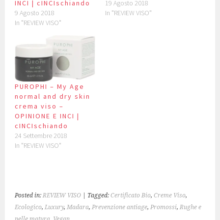
INCI | cINCIschiando
19 Agosto 2018
9 Agosto 2018
In "REVIEW VISO"
In "REVIEW VISO"
PUROPHI – My Age
normal and dry skin
crema viso –
OPINIONE E INCI |
cINCIschiando
24 Settembre 2018
In "REVIEW VISO"
Posted in:
REVIEW VISO
| Tagged:
Certificato Bio
,
Creme Viso
,
Ecologico
,
Luxury
,
Madara
,
Prevenzione antiage
,
Promossi
,
Rughe e
pelle matura
,
Vegan