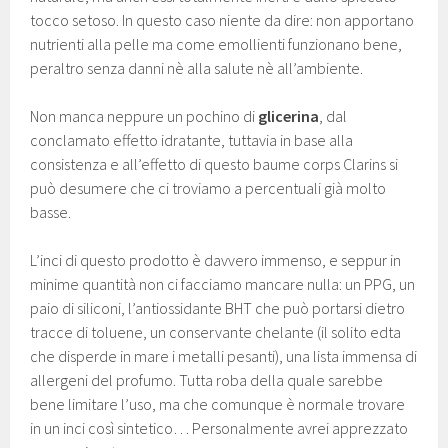
tocco setoso. In questo caso niente da dire: non apportano
nutrienti alla pelle ma come emollienti funzionano bene,
peraltro senza danni nè alla salute nè all’ambiente.
Non manca neppure un pochino di
glicerina
, dal
conclamato effetto idratante, tuttavia in base alla
consistenza e all’effetto di questo baume corps Clarins si
può desumere che ci troviamo a percentuali già molto
basse.
L’inci di questo prodotto è davvero immenso, e seppur in
minime quantità non ci facciamo mancare nulla: un PPG, un
paio di siliconi, l’antiossidante BHT che può portarsi dietro
tracce di toluene, un conservante chelante (il solito edta
che disperde in mare i metalli pesanti), una lista immensa di
allergeni del profumo. Tutta roba della quale sarebbe
bene limitare l’uso, ma che comunque è normale trovare
in un inci così sintetico… Personalmente avrei apprezzato