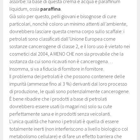
assorbe: la base di questa crema è acqua e paraffinum
liquidum, ossia
paraffina
.
Già solo per questo, pelli giovani e bisognose di cure
particolari, nonchè coloro un minimo attenti all’ambiente,
dovrebbero lasciare questa crema corpo sullo scaffale: i
petrolati sono classificati dall’Unione Europea come
sostanze cancerogene di classe 2, e il loro uso è vietato nei
cosmetici dal 2004, A MENO CHE non sia provabile che la
sostanza da cui sono ricavati non è cancerogena…
Insomma, si va a fiducia di fornitore in fornitore.
Il problema dei petrolati è che possono contenere delle
impurità (ammesse fino al 3 %) derivanti dal loro processo
di produzione, le quali sono potenzialmente cancerogene.
È bene ribadire che i prodotti a base di petrolati
dovrebbero essere usati (o magari no) solo su cute
perfettamente sana e in prodotti senza veicolanti.
L’unica qualità che hanno i petrolati è quella di essere
totalmente inerti (non interferiscono a livello biologico col
metabolismo cellulare) e di fare un effetto barriera che