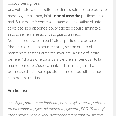
costosi per signora.
Una volta stesa sulla pelle ha ottima spalmabilità e potrete
massaggiare a lungo, infatti
non si assorbe
praticamente
mai. Sulla pelle è come se rimanesse una patina di unto,
scivoloso se si abbonda col prodotto oppure satinato e
setoso se ne viene applicato giusto un velo.
Non ho riscontrato in realtà alcun particolare potere
idratante di questo baume corps, se non quello di
mantenere sostanzialmente invariate la turgidità della
pelle e l’idratazione data da altre creme, per quanto la
mia recensione d’uso sia limitata: la minitaglia mi ha
permesso di utilizzare questo baume corps sulle gambe
solo per tre mattine.
Analisi inci
.
Inci:
Aqua, paraffinum liquidum, ethylhexyl stearate, cetearyl
ethylhexanoate, glyceryl myristate, glycerin, PPG-15 stearyl
ether, dipropylene glycol, hydrogenated peanut oil, stearyl