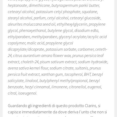
heptanoate, dimethicone, butyrospermum parkii butter,
cetearyl alcohol, potassium cetyl phosphate, squalane,
stearyl alcohol, parfum, cetyl alcohol, cetearyl glucoside,
aleurites moluccana seed oil, ethylhexylglycerin, propylene
glycol, phenoxyethanol, butylene glycol, disodium edta,
ethylparaben, methylparaben, glyceryl acrylate/acrylic acid
copolymer, malic acid, propylene glycol
dicaprylate/dicaprate, potassium sorbate, carbomer, ceteth-
24, citrus aurantium amara flower wax, prunus persica leaf
extract, choleth-24, pisum sativum extract, sodium hydroxide,
avena sativa kernel flour, sodium citrate, sultanis, prunus
persica fruit extract, xanthan gum, tocopherol, BHT, benzyl
salicylate, linalool, butylphenyl methylpropional, benzyl
benzoate, hezyl cinnamal, limonene, citronellol, eugenol,
citral, isoeugenol.
Guardando gli ingredienti di questo prodotto Clarins, si
capisce immediatamente da dove deriva l’unto che non si