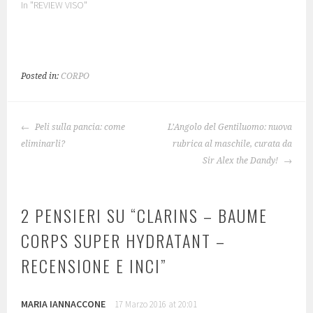
In "REVIEW VISO"
Posted in:
CORPO
NAVIGAZIONE
Peli sulla pancia: come
L’Angolo del Gentiluomo: nuova
ARTICOLO
eliminarli?
rubrica al maschile, curata da
Sir Alex the Dandy!
2 PENSIERI SU “
CLARINS – BAUME
CORPS SUPER HYDRATANT –
RECENSIONE E INCI
”
MARIA IANNACCONE
17 Marzo 2016 at 20:01