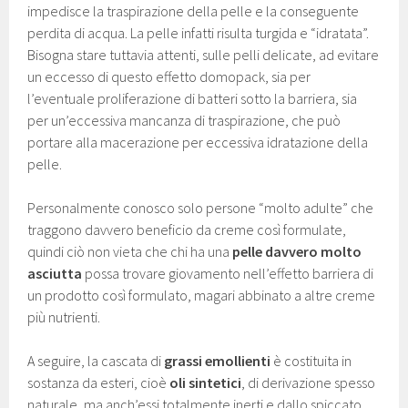
impedisce la traspirazione della pelle e la conseguente
perdita di acqua. La pelle infatti risulta turgida e “idratata”.
Bisogna stare tuttavia attenti, sulle pelli delicate, ad evitare
un eccesso di questo effetto domopack, sia per
l’eventuale proliferazione di batteri sotto la barriera, sia
per un’eccessiva mancanza di traspirazione, che può
portare alla macerazione per eccessiva idratazione della
pelle.
Personalmente conosco solo persone “molto adulte” che
traggono davvero beneficio da creme così formulate,
quindi ciò non vieta che chi ha una
pelle davvero molto
asciutta
possa trovare giovamento nell’effetto barriera di
un prodotto così formulato, magari abbinato a altre creme
più nutrienti.
A seguire, la cascata di
grassi emollienti
è costituita in
sostanza da esteri, cioè
oli sintetici
, di derivazione spesso
naturale, ma anch’essi totalmente inerti e dallo spiccato