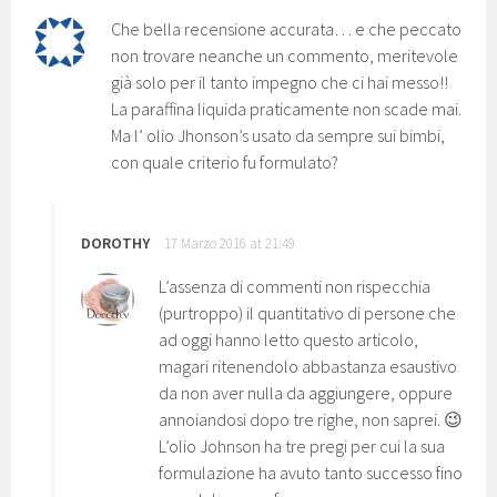
Che bella recensione accurata… e che peccato
non trovare neanche un commento, meritevole
già solo per il tanto impegno che ci hai messo!!
La paraffina liquida praticamente non scade mai.
Ma l’ olio Jhonson’s usato da sempre sui bimbi,
con quale criterio fu formulato?
DOROTHY
17 Marzo 2016 at 21:49
L’assenza di commenti non rispecchia
(purtroppo) il quantitativo di persone che
ad oggi hanno letto questo articolo,
magari ritenendolo abbastanza esaustivo
da non aver nulla da aggiungere, oppure
annoiandosi dopo tre righe, non saprei. 😉
L’olio Johnson ha tre pregi per cui la sua
formulazione ha avuto tanto successo fino