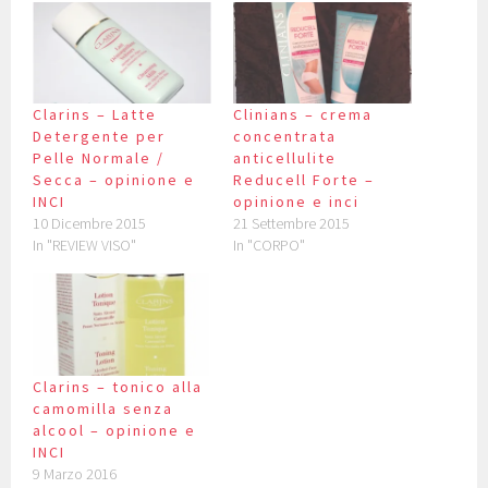
Clarins – Latte
Clinians – crema
Detergente per
concentrata
Pelle Normale /
anticellulite
Secca – opinione e
Reducell Forte –
INCI
opinione e inci
10 Dicembre 2015
21 Settembre 2015
In "REVIEW VISO"
In "CORPO"
Clarins – tonico alla
camomilla senza
alcool – opinione e
INCI
9 Marzo 2016