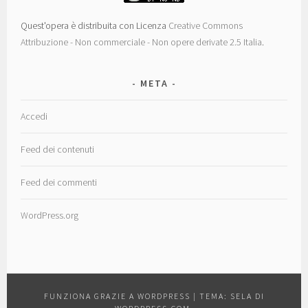
Quest'opera è distribuita con Licenza
Creative Commons
Attribuzione - Non commerciale - Non opere derivate 2.5 Italia
.
META
Accedi
Feed dei contenuti
Feed dei commenti
WordPress.org
FUNZIONA GRAZIE A WORDPRESS
|
TEMA: SELA DI