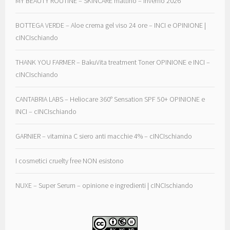
MY BEAUTY ROUTINE – SKINCARE mattino – Inverno 2026
BOTTEGA VERDE – Aloe crema gel viso 24 ore – INCI e OPINIONE |
cINCIschiando
THANK YOU FARMER – BakuVita treatment Toner OPINIONE e INCI –
cINCIschiando
CANTABRIA LABS – Heliocare 360° Sensation SPF 50+ OPINIONE e
INCI – cINCIschiando
GARNIER – vitamina C siero anti macchie 4% – cINCIschiando
I cosmetici cruelty free NON esistono
NUXE – Super Serum – opinione e ingredienti | cINCIschiando