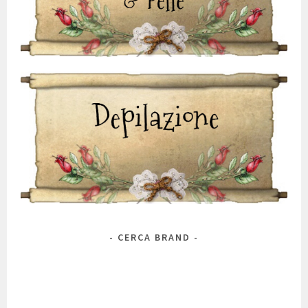
CERCA BRAND
Marca
Antos
Alchimia Natura
A 'Pieu
Alkemilla
Alma Briosa
Anthyllis
Antica Erboristeria