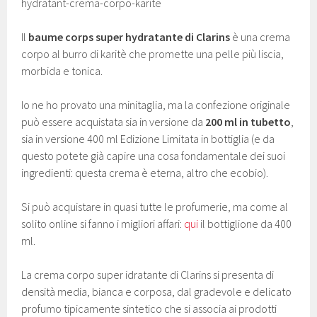
Il
baume corps super hydratante di Clarins
è una crema
corpo al burro di karitè che promette una pelle più liscia,
morbida e tonica.
Io ne ho provato una minitaglia, ma la confezione originale
può essere acquistata sia in versione da
200 ml in tubetto
,
sia in versione 400 ml Edizione Limitata in bottiglia (e da
questo potete già capire una cosa fondamentale dei suoi
ingredienti: questa crema è eterna, altro che ecobio).
Si può acquistare in quasi tutte le profumerie, ma come al
solito online si fanno i migliori affari:
qui
il bottiglione da 400
ml.
La crema corpo super idratante di Clarins si presenta di
densità media, bianca e corposa, dal gradevole e delicato
profumo tipicamente sintetico che si associa ai prodotti