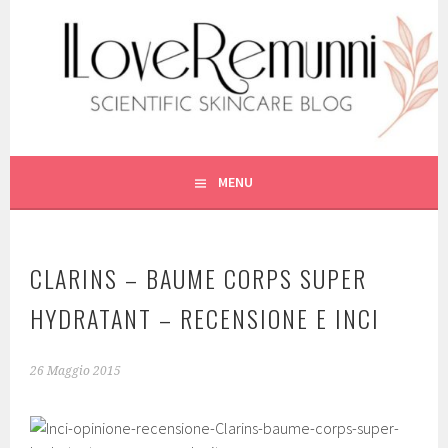
Vai
al
contenuto
SCIENTIFIC SKINCARE
ILOVEREMUNNI
MENU
CLARINS – BAUME CORPS SUPER
HYDRATANT – RECENSIONE E INCI
26 Maggio 2015