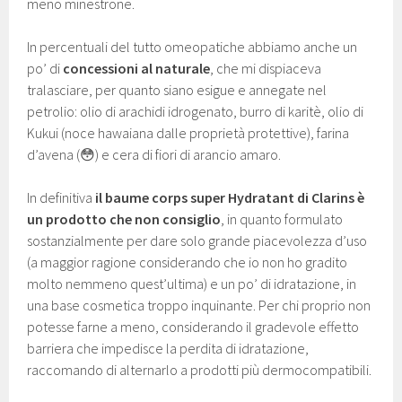
meno minestrone.
In percentuali del tutto omeopatiche abbiamo anche un
po’ di
concessioni al naturale
, che mi dispiaceva
tralasciare, per quanto siano esigue e annegate nel
petrolio: olio di arachidi idrogenato, burro di karitè, olio di
Kukui (noce hawaiana dalle proprietà protettive), farina
d’avena (😳) e cera di fiori di arancio amaro.
In definitiva
il baume corps super Hydratant di Clarins è
un prodotto che non consiglio
, in quanto formulato
sostanzialmente per dare solo grande piacevolezza d’uso
(a maggior ragione considerando che io non ho gradito
molto nemmeno quest’ultima) e un po’ di idratazione, in
una base cosmetica troppo inquinante. Per chi proprio non
potesse farne a meno, considerando il gradevole effetto
barriera che impedisce la perdita di idratazione,
raccomando di alternarlo a prodotti più dermocompatibili.