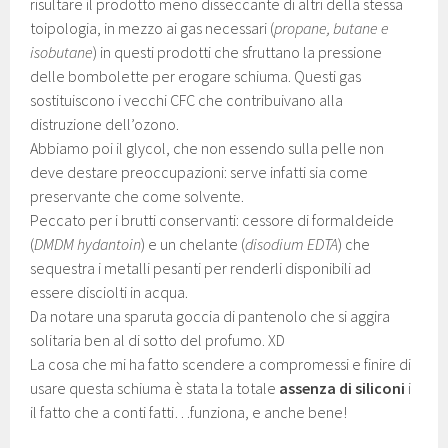
risultare il prodotto meno disseccante di altri della stessa
toipologia, in mezzo ai gas necessari (
propane, butane e
isobutane
) in questi prodotti che sfruttano la pressione
delle bombolette per erogare schiuma. Questi gas
sostituiscono i vecchi CFC che contribuivano alla
distruzione dell’ozono.
Abbiamo poi il glycol, che non essendo sulla pelle non
deve destare preoccupazioni: serve infatti sia come
preservante che come solvente.
Peccato per i brutti conservanti: cessore di formaldeide
(
DMDM hydantoin
) e un chelante (
disodium EDTA
) che
sequestra i metalli pesanti per renderli disponibili ad
essere disciolti in acqua.
Da notare una sparuta goccia di pantenolo che si aggira
solitaria ben al di sotto del profumo. XD
La cosa che mi ha fatto scendere a compromessi e finire di
usare questa schiuma è stata la totale
assenza di siliconi
i
il fatto che a conti fatti…funziona, e anche bene!