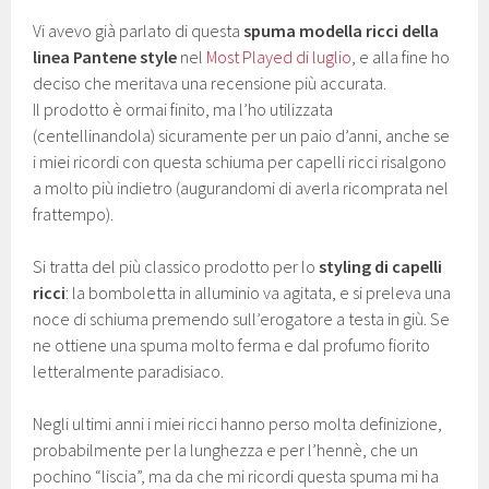
Vi avevo già parlato di questa
spuma modella ricci della
linea Pantene style
nel
Most Played di luglio
, e alla fine ho
deciso che meritava una recensione più accurata.
Il prodotto è ormai finito, ma l’ho utilizzata
(centellinandola) sicuramente per un paio d’anni, anche se
i miei ricordi con questa schiuma per capelli ricci risalgono
a molto più indietro (augurandomi di averla ricomprata nel
frattempo).
Si tratta del più classico prodotto per lo
styling di capelli
ricci
: la bomboletta in alluminio va agitata, e si preleva una
noce di schiuma premendo sull’erogatore a testa in giù. Se
ne ottiene una spuma molto ferma e dal profumo fiorito
letteralmente paradisiaco.
Negli ultimi anni i miei ricci hanno perso molta definizione,
probabilmente per la lunghezza e per l’hennè, che un
pochino “liscia”, ma da che mi ricordi questa spuma mi ha