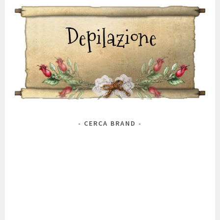
CERCA BRAND
Marca
Antos
Alchimia Natura
A 'Pieu
Alkemilla
Alma Briosa
Anthyllis
Antica Erboristeria
Avene
BioderM
Bioearth
Aurelia Probiotic Skincare
AVD
Belif
Bellavera
Benton
Bio's
Bottega Verde
Biofficina Toscana
Bionike
Bios Line
Canova
Bioré
Caudalie
Clarins
Clinians
Clinique
Comfort Zone
Cosrx
Chanel
Corpolibero