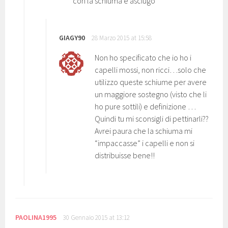
con la schiuma e asciugo
GIAGY90
28 Marzo 2015 at 15:58
Non ho specificato che io ho i
capelli mossi, non ricci…solo che
utilizzo queste schiume per avere
un maggiore sostegno (visto che li
ho pure sottili) e definizione …
Quindi tu mi sconsigli di pettinarli??
Avrei paura che la schiuma mi
“impaccasse” i capelli e non si
distribuisse bene!!
PAOLINA1995
30 Gennaio 2015 at 13:12