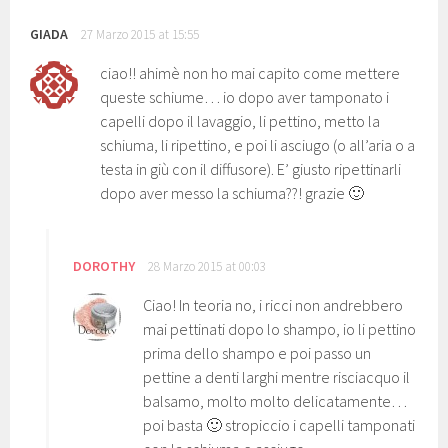
GIADA
27 Marzo 2015 at 15:55
ciao!! ahimè non ho mai capito come mettere
queste schiume… io dopo aver tamponato i
capelli dopo il lavaggio, li pettino, metto la
schiuma, li ripettino, e poi li asciugo (o all’aria o a
testa in giù con il diffusore). E’ giusto ripettinarli
dopo aver messo la schiuma??! grazie 🙂
DOROTHY
28 Marzo 2015 at 00:03
Ciao! In teoria no, i ricci non andrebbero
mai pettinati dopo lo shampo, io li pettino
prima dello shampo e poi passo un
pettine a denti larghi mentre risciacquo il
balsamo, molto molto delicatamente…
poi basta 🙂 stropiccio i capelli tamponati