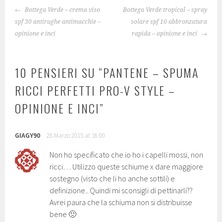
NAVIGAZIONE
Bottega Verde – crema viso
Bottega Verde tropical – spray
ARTICOLO
spf 30 antirughe antimacchie –
solare spf 10 abbronzatura
opinione e inci
rapida – opinione e inci
10 PENSIERI SU “
PANTENE – SPUMA
RICCI PERFETTI PRO-V STYLE –
OPINIONE E INCI
”
GIAGY90
28 Marzo 2015 at 16:00
Non ho specificato che io ho i capelli mossi, non
ricci… Utilizzo queste schiume x dare maggiore
sostegno (visto che li ho anche sottili) e
definizione.. Quindi mi sconsigli di pettinarli??
Avrei paura che la schiuma non si distribuisse
bene 🙁