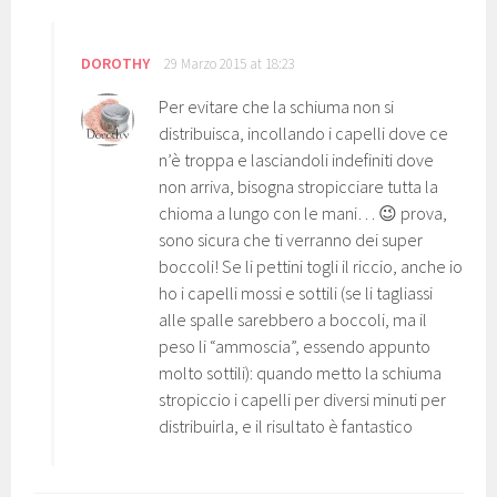
DOROTHY
29 Marzo 2015 at 18:23
Per evitare che la schiuma non si
distribuisca, incollando i capelli dove ce
n’è troppa e lasciandoli indefiniti dove
non arriva, bisogna stropicciare tutta la
chioma a lungo con le mani… 😉 prova,
sono sicura che ti verranno dei super
boccoli! Se li pettini togli il riccio, anche io
ho i capelli mossi e sottili (se li tagliassi
alle spalle sarebbero a boccoli, ma il
peso li “ammoscia”, essendo appunto
molto sottili): quando metto la schiuma
stropiccio i capelli per diversi minuti per
distribuirla, e il risultato è fantastico