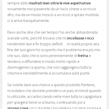
sempre dato
risultati ben oltre le mie aspettative
:
ovviamente non passerete da un liscio cinese a un riccio
afro, ma da un mosso moscio a un riccio a spirale morbida
ci si arriva tranquillamente.
Devo anche dire che nel tempo l’ho anche abbandonata
svariate volte, perchè trovavo che mi
incollasse i ricci
rendendoli duri e fin troppo definiti… in realtà proprio alla
fine dei suoi giorni ho scoperto che il problema era più mio
che suo, dato che io sono perennemente di
fretta
e
tendevo a diffondere in modo molto rapido e
disomogeneo la spuma, che non raggiungeva tutta la
chioma e inevitabilmente si accumulava sulle punte.
Se volete dare una chance a questo prodotto Pantene,
ricordatevi che dovrete prendervi un paio di minuti quando
lo utilizzate, accartocciando nelle mani tutta la capigliatura
per spargere bene la schiuma, continuando poi a
stropicciare
i ricci durante l’asciugatura col phon a bassa e