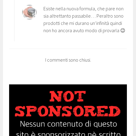
Esiste nella nuova formula, che pare non
sia altrettanto passabile… Peraltro sono
prodotti che mi durano un’infinità quindi
non ho ancora avuto modo di provarla 😉
I commenti sono chiusi.