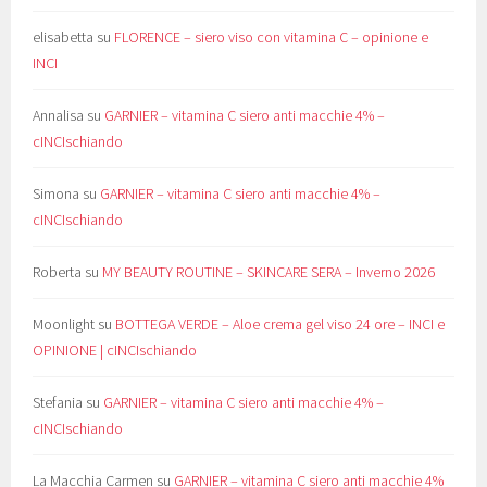
elisabetta
su
FLORENCE – siero viso con vitamina C – opinione e
INCI
Annalisa
su
GARNIER – vitamina C siero anti macchie 4% –
cINCIschiando
Simona
su
GARNIER – vitamina C siero anti macchie 4% –
cINCIschiando
Roberta
su
MY BEAUTY ROUTINE – SKINCARE SERA – Inverno 2026
Moonlight
su
BOTTEGA VERDE – Aloe crema gel viso 24 ore – INCI e
OPINIONE | cINCIschiando
Stefania
su
GARNIER – vitamina C siero anti macchie 4% –
cINCIschiando
La Macchia Carmen
su
GARNIER – vitamina C siero anti macchie 4%