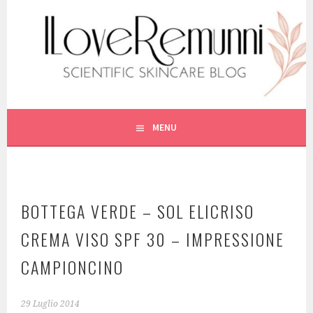
Vai
al
contenuto
SCIENTIFIC SKINCARE
ILOVEREMUNNI
MENU
BOTTEGA VERDE – SOL ELICRISO
CREMA VISO SPF 30 – IMPRESSIONE
CAMPIONCINO
29 Luglio 2014