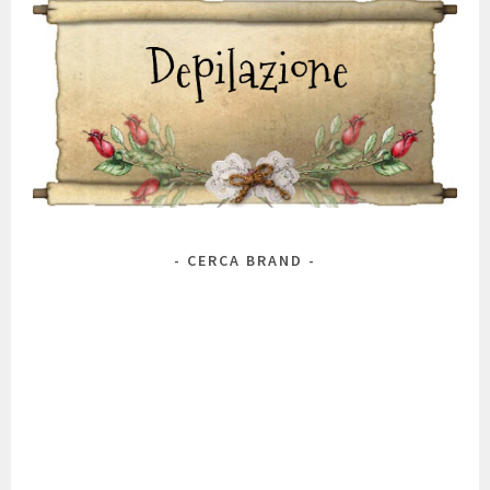
CERCA BRAND
Marca
Antos
Alchimia Natura
A 'Pieu
Alkemilla
Alma Briosa
Anthyllis
Antica Erboristeria
Avene
BioderM
Bioearth
Aurelia Probiotic Skincare
AVD
Belif
Bellavera
Benton
Bio's
Bottega Verde
Biofficina Toscana
Bionike
Bios Line
Canova
Bioré
Caudalie
Clarins
Clinians
Clinique
Comfort Zone
Cosrx
Chanel
Corpolibero
Dior
Couleur Caramel
Darphin
Dasinal
Daytox
Diego dalla Palma
DMC
Dott. Romaldini