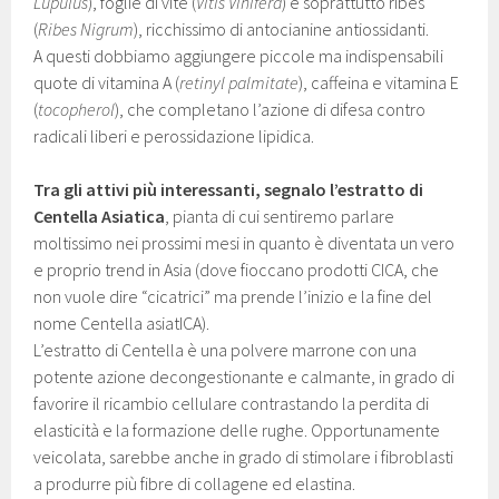
Lupulus
), foglie di vite (
Vitis Vinifera
) e soprattutto ribes
(
Ribes Nigrum
), ricchissimo di antocianine antiossidanti.
A questi dobbiamo aggiungere piccole ma indispensabili
quote di vitamina A (
retinyl palmitate
), caffeina e vitamina E
(
tocopherol
), che completano l’azione di difesa contro
radicali liberi e perossidazione lipidica.
Tra gli attivi più interessanti, segnalo l’estratto di
Centella Asiatica
, pianta di cui sentiremo parlare
moltissimo nei prossimi mesi in quanto è diventata un vero
e proprio trend in Asia (dove fioccano prodotti CICA, che
non vuole dire “cicatrici” ma prende l’inizio e la fine del
nome Centella asiatICA).
L’estratto di Centella è una polvere marrone con una
potente azione decongestionante e calmante, in grado di
favorire il ricambio cellulare contrastando la perdita di
elasticità e la formazione delle rughe. Opportunamente
veicolata, sarebbe anche in grado di stimolare i fibroblasti
a produrre più fibre di collagene ed elastina.