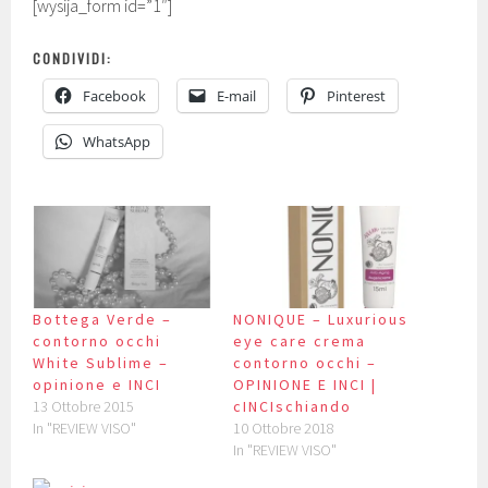
[wysija_form id=”1″]
CONDIVIDI:
Facebook
E-mail
Pinterest
WhatsApp
Bottega Verde –
NONIQUE – Luxurious
contorno occhi
eye care crema
White Sublime –
contorno occhi –
opinione e INCI
OPINIONE E INCI |
13 Ottobre 2015
cINCIschiando
In "REVIEW VISO"
10 Ottobre 2018
In "REVIEW VISO"