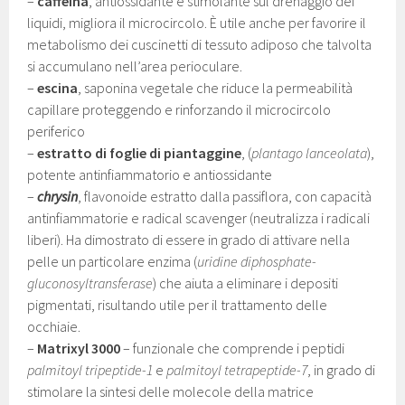
–
caffeina
, antiossidante e stimolante sul drenaggio dei
liquidi, migliora il microcircolo. È utile anche per favorire il
metabolismo dei cuscinetti di tessuto adiposo che talvolta
si accumulano nell’area perioculare.
–
escina
, saponina vegetale che riduce la permeabilità
capillare proteggendo e rinforzando il microcircolo
periferico
–
estratto di foglie di piantaggine
, (
plantago lanceolata
),
potente antinfiammatorio e antiossidante
–
chrysin
, flavonoide estratto dalla passiflora, con capacità
antinfiammatorie e radical scavenger (neutralizza i radicali
liberi). Ha dimostrato di essere in grado di attivare nella
pelle un particolare enzima (
uridine diphosphate-
gluconosyltransferase
) che aiuta a eliminare i depositi
pigmentati, risultando utile per il trattamento delle
occhiaie.
–
Matrixyl 3000
– funzionale che comprende i peptidi
palmitoyl tripeptide-1
e
palmitoyl tetrapeptide-7
, in grado di
stimolare la sintesi delle molecole della matrice