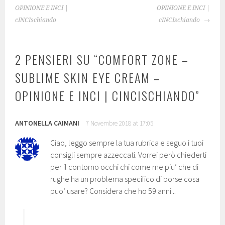
OPINIONE E INCI |
OPINIONE E INCI |
cINCIschiando
cINCIschiando
2 PENSIERI SU “
COMFORT ZONE –
SUBLIME SKIN EYE CREAM –
OPINIONE E INCI | CINCISCHIANDO
”
ANTONELLA CAIMANI
7 Novembre 2018 at 17:05
Ciao, leggo sempre la tua rubrica e seguo i tuoi
consigli sempre azzeccati. Vorrei però chiederti
per il contorno occhi chi come me piu’ che di
rughe ha un problema specifico di borse cosa
puo’ usare? Considera che ho 59 anni ..