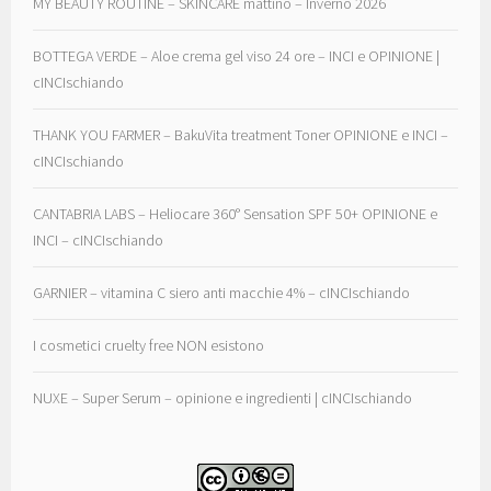
MY BEAUTY ROUTINE – SKINCARE mattino – Inverno 2026
BOTTEGA VERDE – Aloe crema gel viso 24 ore – INCI e OPINIONE |
cINCIschiando
THANK YOU FARMER – BakuVita treatment Toner OPINIONE e INCI –
cINCIschiando
CANTABRIA LABS – Heliocare 360° Sensation SPF 50+ OPINIONE e
INCI – cINCIschiando
GARNIER – vitamina C siero anti macchie 4% – cINCIschiando
I cosmetici cruelty free NON esistono
NUXE – Super Serum – opinione e ingredienti | cINCIschiando