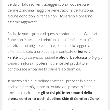
Se da un lato i solventi alleggeriscono i cosmetici e
permettono una maggiore penetrazione dei funzionali,
alcune condizioni cutanee non li tollerano e possono
esserne aggravate.
Anche la quota grassa di questo contorno occhi Comfort
Zone non è pesante: i principali emollienti, per lo più oli
sintetizzati di origine vegetale, sono molto leggeri e
diffondibili. Solo una piccola percentuale di
burro di
karitè
(
butyrospermum parkii
) e
olio di babbassu
(
orbignya
oleifera
) rinforza il potere nutriente del prodotto e
contribuisce a riparare la barriera epidermica.
In mezzo ad alcuni polimeri sintetici, presenti in piccole
dosi solo per migliorare la texture del prodotto finito,
troviamo finalmente
gli attivi più interessanti della
crema contorno occhi Sublime Skin di Comfort Zone
: