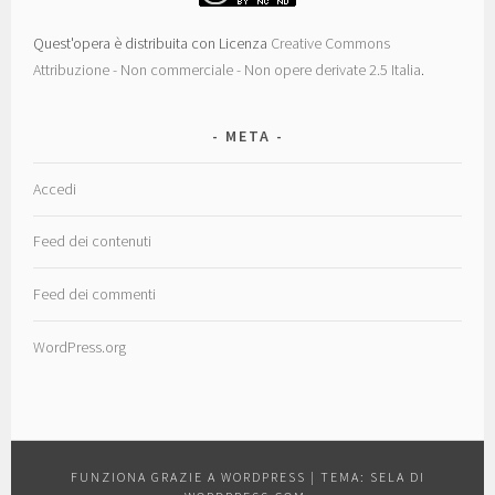
Quest'opera è distribuita con Licenza
Creative Commons
Attribuzione - Non commerciale - Non opere derivate 2.5 Italia
.
META
Accedi
Feed dei contenuti
Feed dei commenti
WordPress.org
FUNZIONA GRAZIE A WORDPRESS
|
TEMA: SELA DI