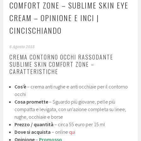
COMFORT ZONE – SUBLIME SKIN EYE
CREAM – OPINIONE E INCI |
CINCISCHIANDO
6 Agosto 2018
CREMA CONTORNO OCCHI RASSODANTE
SUBLIME SKIN COMFORT ZONE –
CARATTERISTICHE
Cos’è
– crema anti rughe e anti occhiaie per il contorno
occhi
Cosa promette
– Sguardo più giovane, pelle più
compatta e levigata, con un’azione completa su linee,
rughe, occhiaie e borse
Prezzo / quantità
– circa 55 euro per 15 ml
Dove si acquista
– online
qui
Opinione
–
Promosso