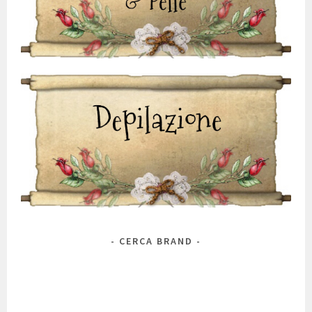
CERCA BRAND
Marca
Antos
Alchimia Natura
A 'Pieu
Alkemilla
Alma Briosa
Anthyllis
Antica Erboristeria