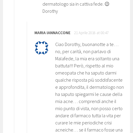
dermatologo sia in cattiva fede. 😉
Dorothy
MARIA IANNACCONE
21 Aprile 2016 at 00:47
Ciao Dorothy, buonanotte a te…
no, per carità, non parlavo di
Malafede, la mia era soltanto una
battuta!!! Però, rispetto al mio
omeopata che ha saputo darmi
qualche risposta più soddisfacente
e approfondita, il dermatologo non
ha saputo spiegarmi le cause della
mia acne… comprendi anche il
mio punto di vista, non posso certo
andare di farmaco tutta la vita per
curare le mie periodiche crisi
acneiche… se il farmaco fosse una