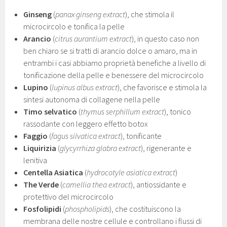
Ginseng
(
panax ginseng extract
), che stimola il
microcircolo e tonifica la pelle
Arancio
(
citrus aurantium extract
), in questo caso non
ben chiaro se si tratti di arancio dolce o amaro, ma in
entrambi i casi abbiamo proprietà benefiche a livello di
tonificazione della pelle e benessere del microcircolo
Lupino
(
lupinus albus extract
), che favorisce e stimola la
sintesi autonoma di collagene nella pelle
Timo selvatico
(
thymus serphillum extract
), tonico
rassodante con leggero effetto botox
Faggio
(
fagus silvatica extract
), tonificante
Liquirizia
(
glycyrrhiza glabra extract
), rigenerante e
lenitiva
Centella Asiatica
(
hydrocotyle asiatica extract
)
The Verde
(
camellia thea extract
), antiossidante e
protettivo del microcircolo
Fosfolipidi
(
phospholipids
), che costituiscono la
membrana delle nostre cellule e controllano i flussi di