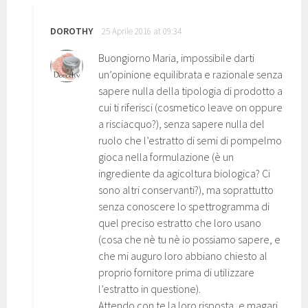
DOROTHY
25 Aprile 2016 at 09:34
Buongiorno Maria, impossibile darti
un’opinione equilibrata e razionale senza
sapere nulla della tipologia di prodotto a
cui ti riferisci (cosmetico leave on oppure
a risciacquo?), senza sapere nulla del
ruolo che l’estratto di semi di pompelmo
gioca nella formulazione (è un
ingrediente da agicoltura biologica? Ci
sono altri conservanti?), ma soprattutto
senza conoscere lo spettrogramma di
quel preciso estratto che loro usano
(cosa che nè tu nè io possiamo sapere, e
che mi auguro loro abbiano chiesto al
proprio fornitore prima di utilizzare
l’estratto in questione).
Attendo con te la loro risposta, e magari