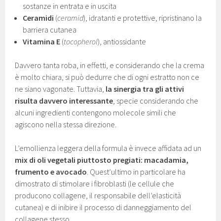
sostanze in entrata e in uscita
Ceramidi
(
ceramid
), idratanti e protettive, ripristinano la
barriera cutanea
Vitamina E
(
tocopherol
), antiossidante
Davvero tanta roba, in effetti, e considerando che la crema
è molto chiara, si può dedurre che di ogni estratto non ce
ne siano vagonate. Tuttavia,
la sinergia tra gli attivi
risulta davvero interessante
, specie considerando che
alcuni ingredienti contengono molecole simili che
agiscono nella stessa direzione.
L’emollienza leggera della formula è invece affidata ad un
mix di oli vegetali piuttosto pregiati: macadamia,
frumento e avocado
. Quest’ultimo in particolare ha
dimostrato di stimolare i fibroblasti (le cellule che
producono collagene, il responsabile dell’elasticità
cutanea) e di inibire il processo di danneggiamento del
collagene stesso.