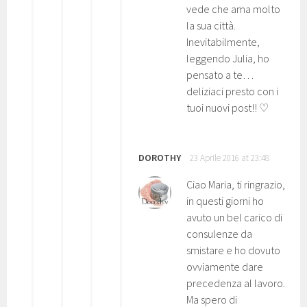
vede che ama molto
la sua città.
Inevitabilmente,
leggendo Julia, ho
pensato a te…
deliziaci presto con i
tuoi nuovi post!! ♡
DOROTHY
23 Aprile 2016 at 23:48
Ciao Maria, ti ringrazio,
in questi giorni ho
avuto un bel carico di
consulenze da
smistare e ho dovuto
ovviamente dare
precedenza al lavoro.
Ma spero di