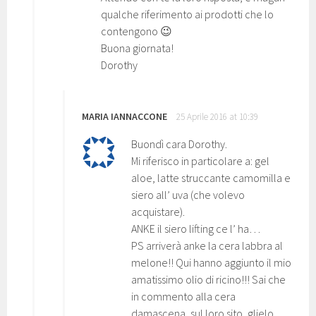
qualche riferimento ai prodotti che lo
contengono 😉
Buona giornata!
Dorothy
MARIA IANNACCONE
25 Aprile 2016 at 10:39
Buondì cara Dorothy.
Mi riferisco in particolare a: gel
aloe, latte struccante camomilla e
siero all’ uva (che volevo
acquistare).
ANKE il siero lifting ce l’ ha…
PS arriverà anke la cera labbra al
melone!! Qui hanno aggiunto il mio
amatissimo olio di ricino!!! Sai che
in commento alla cera
damascena, sul loro sito, glielo