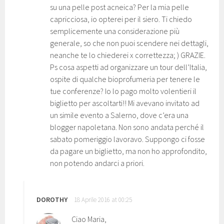
su una pelle post acneica? Per la mia pelle
capricciosa, io opterei per il siero. Ti chiedo
semplicemente una considerazione più
generale, so che non puoi scendere nei dettagli,
neanche te lo chiederei x correttezza; ) GRAZIE.
Ps cosa aspetti ad organizzare un tour dell’Italia,
ospite di qualche bioprofumeria per tenere le
tue conferenze? Io lo pago molto volentieri il
biglietto per ascoltarti!! Mi avevano invitato ad
un simile evento a Salerno, dove c’era una
blogger napoletana. Non sono andata perché il
sabato pomeriggio lavoravo. Suppongo ci fosse
da pagare un biglietto, ma non ho approfondito,
non potendo andarci a priori.
DOROTHY
18 Aprile 2016 at 00:25
Ciao Maria,