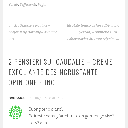
Scrub
,
Sufficienti
,
Vegan
NAVIGAZIONE
My Skincare Routine –
Idrolato tonico ai fiori d’Arancio
ARTICOLO
preferiti by Dorothy – Autunno
(Neroli) – opinione e INCI
2015
Laboratories du Haut Ségala
2 PENSIERI SU “
CAUDALIE – CREME
EXFOLIANTE DESINCRUSTANTE –
OPINIONE E INCI
”
BARBARA
19 Giugno 2018 at 15:12
Buongiorno a tutti,
Potreste consigliarmi un buon gommage viso?
Ho 53 anni…