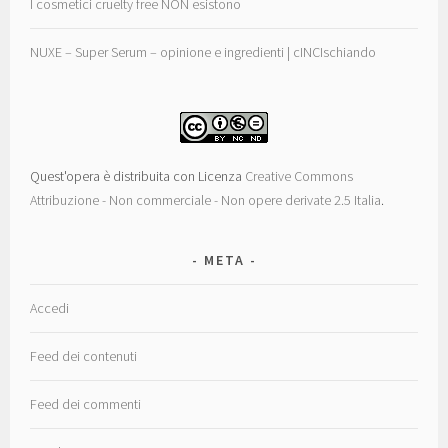
I cosmetici cruelty free NON esistono
NUXE – Super Serum – opinione e ingredienti | cINCIschiando
Quest'opera è distribuita con Licenza
Creative Commons
Attribuzione - Non commerciale - Non opere derivate 2.5 Italia
.
META
Accedi
Feed dei contenuti
Feed dei commenti