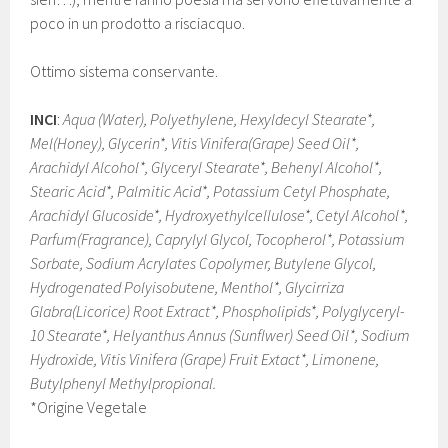
poco in un prodotto a risciacquo.
Ottimo sistema conservante.
INCI
:
Aqua (Water), Polyethylene, Hexyldecyl Stearate*,
Mel(Honey), Glycerin*, Vitis Vinifera(Grape) Seed Oil*,
Arachidyl Alcohol*, Glyceryl Stearate*, Behenyl Alcohol*,
Stearic Acid*, Palmitic Acid*, Potassium Cetyl Phosphate,
Arachidyl Glucoside*, Hydroxyethylcellulose*, Cetyl Alcohol*,
Parfum(Fragrance), Caprylyl Glycol, Tocopherol*, Potassium
Sorbate, Sodium Acrylates Copolymer, Butylene Glycol,
Hydrogenated Polyisobutene, Menthol*, Glycirriza
Glabra(Licorice) Root Extract*, Phospholipids*, Polyglyceryl-
10 Stearate*, Helyanthus Annus (Sunflwer) Seed Oil*, Sodium
Hydroxide, Vitis Vinifera (Grape) Fruit Extact*, Limonene,
Butylphenyl Methylpropional.
*Origine Vegetale