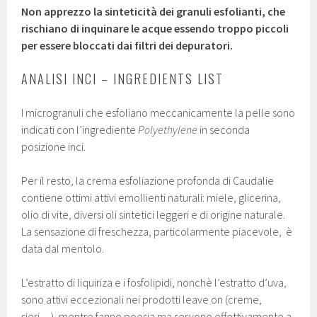
Non apprezzo la sinteticità dei granuli esfolianti, che
rischiano di inquinare le acque essendo troppo piccoli
per essere bloccati dai filtri dei depuratori.
ANALISI INCI – INGREDIENTS LIST
I microgranuli che esfoliano meccanicamente la pelle sono
indicati con l’ingrediente
Polyethylene
in seconda
posizione inci.
Per il resto, la crema esfoliazione profonda di Caudalie
contiene ottimi attivi emollienti naturali: miele, glicerina,
olio di vite, diversi oli sintetici leggeri e di origine naturale.
La sensazione di freschezza, particolarmente piacevole, è
data dal mentolo.
L’estratto di liquiriza e i fosfolipidi, nonchè l’estratto d’uva,
sono attivi eccezionali nei prodotti leave on (creme,
sieri…), mentre fanno poesia ma servono effettivamente a