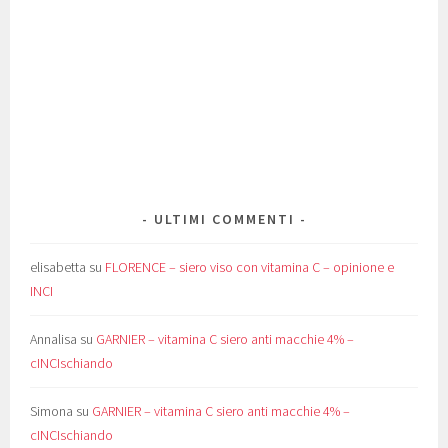
Remedia Erbe
Purophi
Phytorelax
Primera
Puravida Bio
Rilastil
Roberts Acqua alle
Sante Naturkosmetik
Rose
S. Maria Novella
Saicosatispalmi
Saponificio Varesino
The
SK-II
Schultz
Secret Key
Setaré
Skinius
Solimè
Sothys
Sukin
The Body Shop
Ordinary
The Organic Pharmacy
Uriage
Tony Moly
Urban Veda
Vegetal
Whamisa
Progress
Viviverde Coop
Younique
Zaic 20
ULTIMI COMMENTI
elisabetta
su
FLORENCE – siero viso con vitamina C – opinione e
INCI
Annalisa
su
GARNIER – vitamina C siero anti macchie 4% –
cINCIschiando
Simona
su
GARNIER – vitamina C siero anti macchie 4% –
cINCIschiando