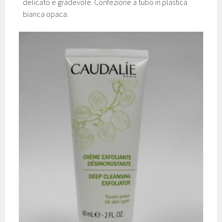
delicato e gradevole. Confezione a tubo in plastica
bianca opaca.